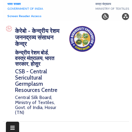
भारत सरकार
वस्त्र मंत्रालय
GOVERNMENT OF INDIA
MINISTRY OF TEXTILES
Screen Reader Access
Home
केरेबो - केन्द्रीय रेशम
जननद्रव्य संसाधन
About
केन्द्र
केन्द्रीय रेशम बोर्ड,
Research
वस्त्र मंत्रालय, भारत
सरकार, होसुर
Publications
CSB - Central
Sericultural
Notice
Germplasm
Board
Resources Centre
Central Silk Board,
Downloads
Ministry of Textiles,
Govt. of India, Hosur
(TN)
E-
Serigermplasm