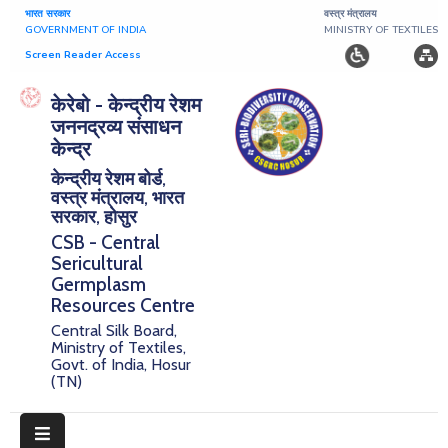
भारत सरकार
वस्त्र मंत्रालय
GOVERNMENT OF INDIA
MINISTRY OF TEXTILES
Screen Reader Access
Home
केरेबो - केन्द्रीय रेशम
जननद्रव्य संसाधन
About
केन्द्र
केन्द्रीय रेशम बोर्ड,
Research
वस्त्र मंत्रालय, भारत
सरकार, होसुर
Publications
CSB - Central
Sericultural
Notice
Germplasm
Board
Resources Centre
Central Silk Board,
Downloads
Ministry of Textiles,
Govt. of India, Hosur
(TN)
E-
Serigermplasm