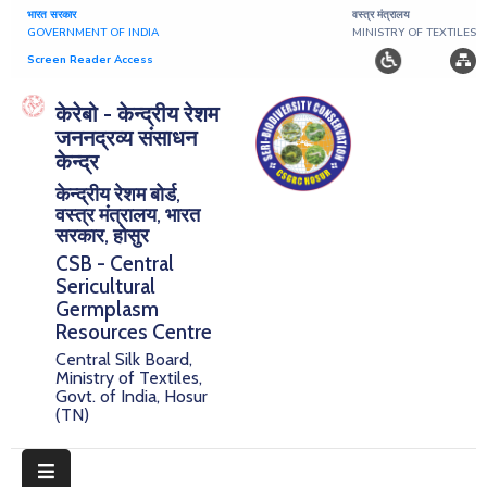
भारत सरकार
वस्त्र मंत्रालय
GOVERNMENT OF INDIA
MINISTRY OF TEXTILES
Screen Reader Access
Home
केरेबो - केन्द्रीय रेशम
जननद्रव्य संसाधन
About
केन्द्र
केन्द्रीय रेशम बोर्ड,
Research
वस्त्र मंत्रालय, भारत
सरकार, होसुर
Publications
CSB - Central
Sericultural
Notice
Germplasm
Board
Resources Centre
Central Silk Board,
Downloads
Ministry of Textiles,
Govt. of India, Hosur
(TN)
E-
Serigermplasm