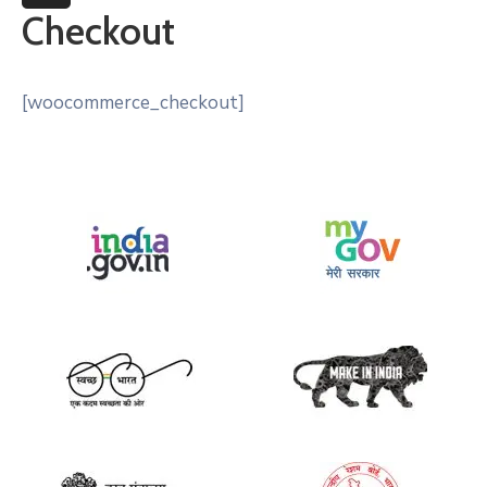
More
Checkout
[woocommerce_checkout]