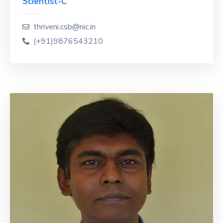
Scientist-C
thriveni.csb@nic.in
(+91)9876543210