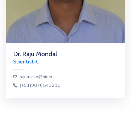
Dr. Raju Mondal
Scientist-C
rajum.csb@nic.in
(+91)9876543210