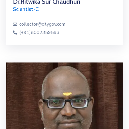
Dr.Ritwika Sur Chaudhuri
Scientist-C
collector@citygov.com
(+91)8002359593