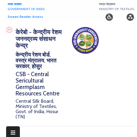
भारत सरकार
वस्त्र मंत्रालय
GOVERNMENT OF INDIA
MINISTRY OF TEXTILES
Screen Reader Access
Home
केरेबो - केन्द्रीय रेशम
जननद्रव्य संसाधन
About
केन्द्र
केन्द्रीय रेशम बोर्ड,
Research
वस्त्र मंत्रालय, भारत
सरकार, होसुर
Publications
CSB - Central
Sericultural
Notice
Germplasm
Board
Resources Centre
Central Silk Board,
Downloads
Ministry of Textiles,
Govt. of India, Hosur
(TN)
E-
Serigermplasm